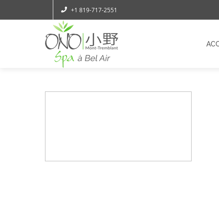
+1 819-717-2551
ACC