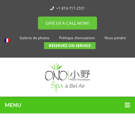
+1 819-717-2551
GIVE US A CALL NOW!
Galerie de photos
Politique d’annulation
Nous joindre
RÉSERVEZ UN SERVICE
MENU