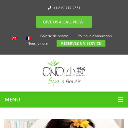
+1 819-717-2551
GIVE US A CALL NOW!
Galerie de photos
Politique d’annulation
RÉSERVEZ UN SERVICE
Nous joindre
MENU