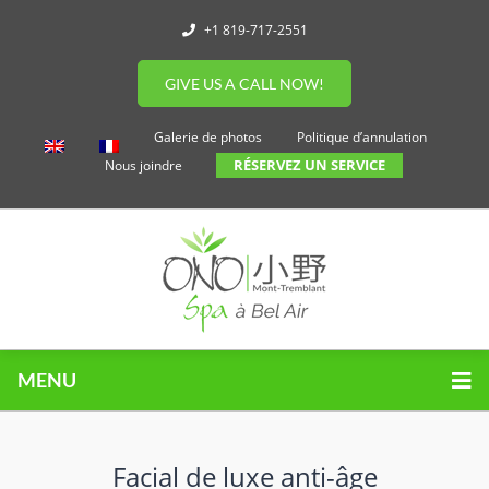
+1 819-717-2551
GIVE US A CALL NOW!
Galerie de photos
Politique d’annulation
RÉSERVEZ UN SERVICE
Nous joindre
MENU
Facial de luxe anti-âge